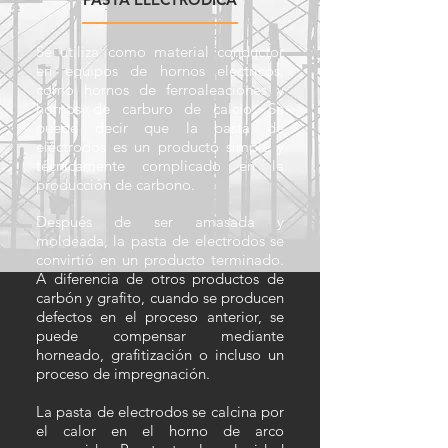
Se utiliza como material conductor
en equipos de hornos eléctricos,
como hornos de ferroaleaciones y
hornos de carburo de calcio. Se
puede decir que la pasta de
electrodos es un producto simple y
técnicamente complicado en la
producción de carbono.
Después de ser amasada y
moldeada, la pasta de electrodos se
convirtió en un producto terminado.
A diferencia de otros productos de
carbón y grafito, cuando se producen
defectos en el proceso anterior, se
puede compensar mediante
horneado, grafitización o incluso un
proceso de impregnación.
La pasta de electrodos se calcina por
el calor en el horno de arco